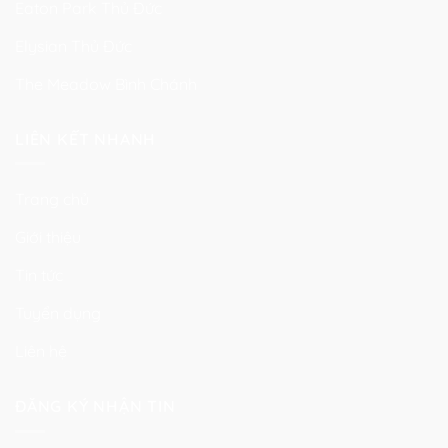
Eaton Park Thủ Đức
Elysian Thủ Đức
The Meadow Bình Chánh
LIÊN KẾT NHANH
Trang chủ
Giới thiệu
Tin tức
Tuyển dụng
Liên hệ
ĐĂNG KÝ NHẬN TIN