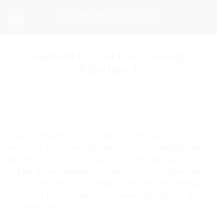
Chuyển
đến
nội
dung
Gamuda City với những chứng
nhận Quốc Tế
Gamuda City chính là minh chứng cho một môi trường
sống hài hòa, kết hợp giữa hạ tầng hiện đại và không
gian xanh mát, mang đến một cuộc sống cân bằng và
trọn vẹn cho cư dân. Trong hơn 17 năm quy hoạch đô thị
và biến đổi môi trường, cam kết chất lượng và bền vững
của chúng tôi đã được công nhận qua các giải thưởng
quốc tế uy tín, Gamuda City với những chứng nhận Quốc
Tế nổi bật như: