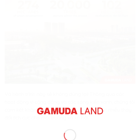
Và hành trình này sẽ không dừng lại! Thông qua các
hoạt động vì cộng đồng và các sáng kiến xanh, chúng tôi
cam kết không ngừng nỗ lực để tạo nên thật nhiều thay
đổi tích cực cho môi trường và xã hội.