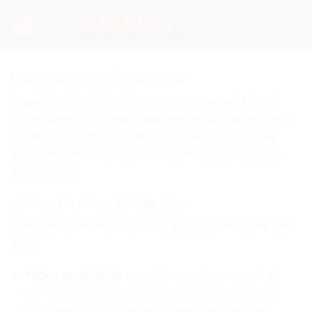
Chuyển
đến
nội
dung
Chính Sách Quyền Riêng Tư
Chúng tôi tại
www.canhoceladon.net
cam kết bảo vệ
quyền riêng tư của bạn. Chính sách quyền riêng tư này
giải thích cách chúng tôi thu thập, sử dụng và bảo vệ
thông tin cá nhân của bạn khi bạn truy cập trang web
của chúng tôi.
1. Thông Tin Chúng Tôi Thu Thập
Chúng tôi có thể thu thập và xử lý các loại thông tin sau
đây:
Thông tin cá nhân
: bao gồm tên, địa chỉ email, số
điện thoại và địa chỉ nhà của bạn khi bạn đăng ký
hoặc điền vào các biểu mẫu trên trang web của