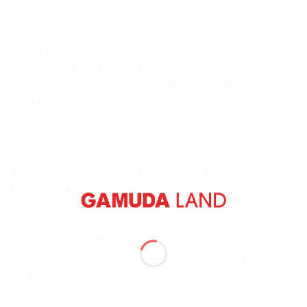
thông tin cá nhân của bạn cho các bên thứ ba, trừ khi
chúng tôi cung cấp cho bạn thông báo trước. Điều này
không bao gồm các bên thứ ba tin cậy giúp chúng tôi
vận hành trang web của mình, tiến hành kinh doanh của
chúng tôi, hoặc phục vụ bạn, miễn là các bên này đồng ý
giữ thông tin này bảo mật.
5. Quyền Của Bạn
Bạn có quyền truy cập vào, sửa đổi hoặc yêu cầu xóa
thông tin cá nhân của mình mà chúng tôi lưu giữ. Nếu
bạn muốn thực hiện bất kỳ quyền nào trong số này, vui
lòng liên hệ với chúng tôi qua thông tin liên hệ bên dưới.
6. Liên Hệ Với Chúng Tôi
Nếu bạn có bất kỳ câu hỏi hoặc mối quan ngại nào về
chính sách quyền riêng tư này, vui lòng liên hệ với chúng
tôi: