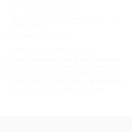
Email:
lienhe@canhoceladon.net
Địa chỉ: Số 68 đường N1, Phường Sơn Kỳ ,Quận Tân
Phú, Hồ Chí Minh
Số điện thoại: 0899 778 838
7. Thay Đổi Chính Sách Quyền Riêng Tư
Chúng tôi có quyền cập nhật chính sách quyền riêng tư
này theo thời gian. Mọi thay đổi sẽ được đăng tải trên
trang web này và sẽ có hiệu lực ngay khi được đăng tải.
Chúng tôi khuyến khích bạn thường xuyên kiểm tra chính
sách quyền riêng tư này để nắm bắt các thay đổi.