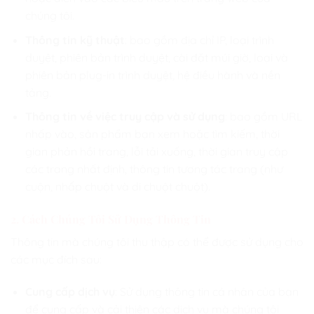
chúng tôi.
Thông tin kỹ thuật
: bao gồm địa chỉ IP, loại trình
duyệt, phiên bản trình duyệt, cài đặt múi giờ, loại và
phiên bản plug-in trình duyệt, hệ điều hành và nền
tảng.
Thông tin về việc truy cập và sử dụng
: bao gồm URL
nhấp vào, sản phẩm bạn xem hoặc tìm kiếm, thời
gian phản hồi trang, lỗi tải xuống, thời gian truy cập
các trang nhất định, thông tin tương tác trang (như
cuộn, nhấp chuột và di chuột chuột).
2. Cách Chúng Tôi Sử Dụng Thông Tin
Thông tin mà chúng tôi thu thập có thể được sử dụng cho
các mục đích sau:
Cung cấp dịch vụ
: Sử dụng thông tin cá nhân của bạn
để cung cấp và cải thiện các dịch vụ mà chúng tôi